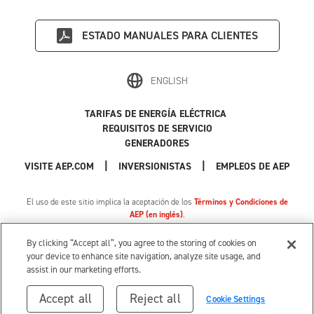
ESTADO
MANUALES PARA CLIENTES
ENGLISH
TARIFAS DE ENERGÍA ELÉCTRICA
REQUISITOS DE SERVICIO
GENERADORES
|
|
|
VISITE AEP.COM
INVERSIONISTAS
EMPLEOS DE AEP
El uso de este sitio implica la aceptación de los
Términos y Condiciones de
AEP (en inglés)
.
Política de Privacidad
|
Cookie Settings
|
Sus opciones de privacidad
By clicking “Accept all”, you agree to the storing of cookies on
© 1996-2026 American Electric Power. Todos los Derechos Reservados.
your device to enhance site navigation, analyze site usage, and
assist in our marketing efforts.
Accept all
Reject all
Cookie Settings